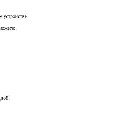
м устройстве
можете:
дной.